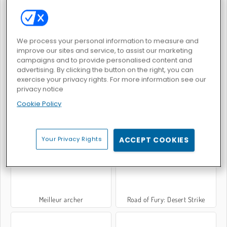
Gun Blood
Slingshot Fortress
We process your personal information to measure and
improve our sites and service, to assist our marketing
campaigns and to provide personalised content and
advertising. By clicking the button on the right, you can
exercise your privacy rights. For more information see our
privacy notice
Cookie Policy
Death Lab
Lancer de couteaux
Your Privacy Rights
ACCEPT COOKIES
Meilleur archer
Road of Fury: Desert Strike