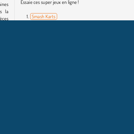
Essaie ces super jeux en ligne !
aines
s la
Smash Karts
ièces
Flip Bottle
Stop Them All
Fruit Slice
de ce
Qui a créé Axe Master ?
c des
Axe Master a été créé par BPTop.
u but
HTML5
Mobile
Tirer & Lancer
NFOS ENTREPRISE
HILFE