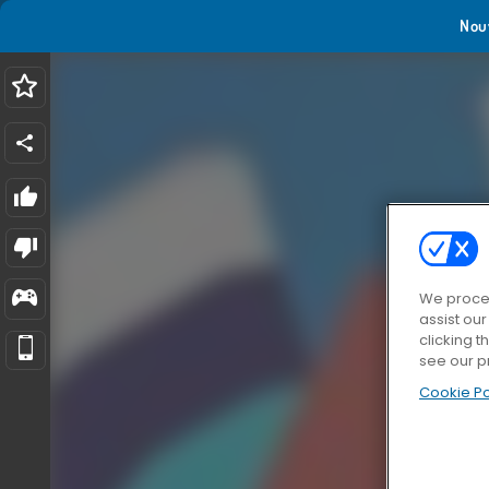
Nou
We proces
assist ou
clicking t
see our p
Cookie Po