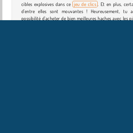
cibles explosives dans ce
jeu de clics
. Et en plus, cert
d'entre elles sont mouvantes ! Heureusement, tu a
possibilité d'acheter de bien meilleures haches avec les p
que tu gagneras.
Comment jouer à Axe Master ?
Tente de toucher toutes les cibles dans chaque niveau 
jeu de Sport
très particulier. Tu ne les viseras pas ave
flèches, mais avec des haches !
Réflexion
Jeux 3D
Action
Viser & Tirer
Tir a
I