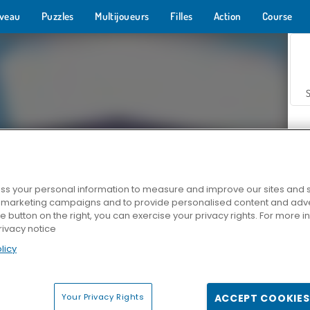
veau
Puzzles
Multijoueurs
Filles
Action
Course
s your personal information to measure and improve our sites and s
r marketing campaigns and to provide personalised content and adver
Z
he button on the right, you can exercise your privacy rights. For more 
rivacy notice
licy
Your Privacy Rights
ACCEPT COOKIES