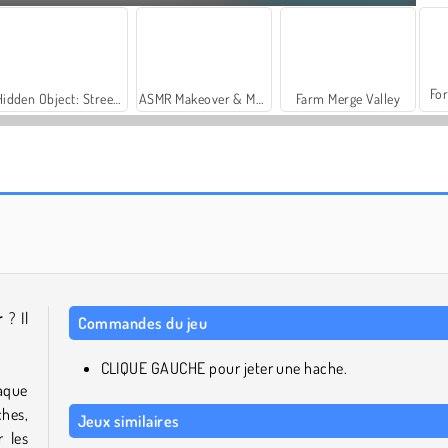
For
Hidden Object: Street of Secrets
ASMR Makeover & Makeup Studio
Farm Merge Valley
Let's Fish!
Bottle Shoot
r
? Il
Commandes du jeu
CLIQUE GAUCHE pour jeter une hache.
aque
ches,
Jeux similaires
r les