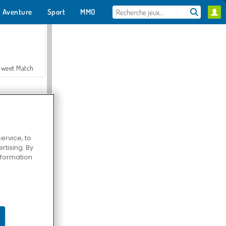
Aventure
Sport
MMO
Pour toi
Sweet Match
ervice, to
tising. By
en Solitaire
information