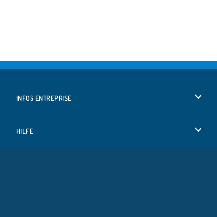
INFOS ENTREPRISE
Conditions d’utilisation
HILFE
Politique De Protection De La Vie Privée
Hilfe
LANGUES
Cookies
English
Acceptation des cookies