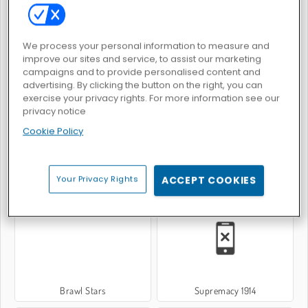
We process your personal information to measure and
improve our sites and service, to assist our marketing
campaigns and to provide personalised content and
Masked Forces 3
Mafia Battle
advertising. By clicking the button on the right, you can
exercise your privacy rights. For more information see our
privacy notice
Cookie Policy
Your Privacy Rights
ACCEPT COOKIES
ArmedForces.io
Battledudes.io
Brawl Stars
Supremacy 1914