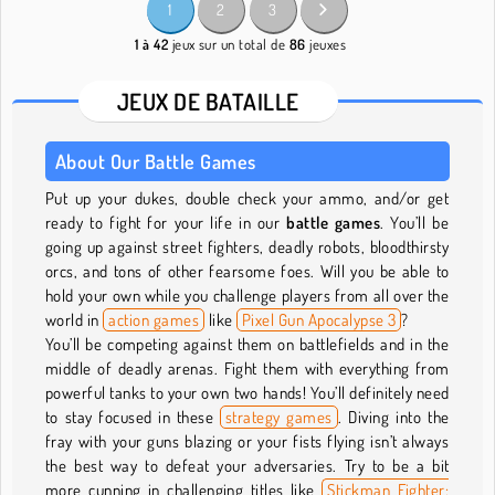
1
2
3
1 à 42
jeux sur un total de
86
jeuxes
JEUX DE BATAILLE
About Our Battle Games
Put up your dukes, double check your ammo, and/or get
ready to fight for your life in our
battle games
. You’ll be
going up against street fighters, deadly robots, bloodthirsty
orcs, and tons of other fearsome foes. Will you be able to
hold your own while you challenge players from all over the
world in
action games
like
Pixel Gun Apocalypse 3
?
You’ll be competing against them on battlefields and in the
middle of deadly arenas. Fight them with everything from
powerful tanks to your own two hands! You’ll definitely need
to stay focused in these
strategy games
. Diving into the
fray with your guns blazing or your fists flying isn’t always
the best way to defeat your adversaries. Try to be a bit
more cunning in challenging titles like
Stickman Fighter: