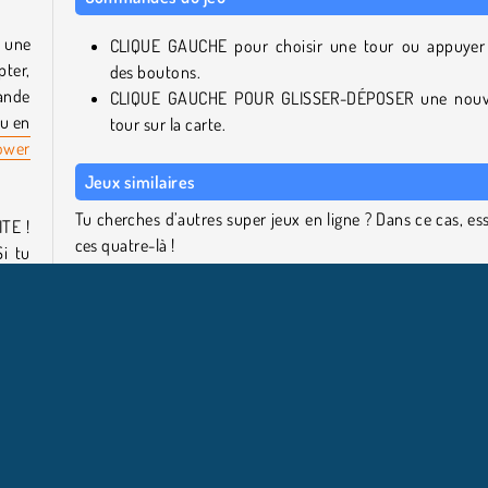
 une
CLIQUE GAUCHE pour choisir une tour ou appuyer
pter,
des boutons.
mande
CLIQUE GAUCHE POUR GLISSER-DÉPOSER une nouv
ou en
tour sur la carte.
ower
Jeux similaires
Tu cherches d’autres super jeux en ligne ? Dans ce cas, es
ITE !
ces quatre-là !
i tu
nce,
Clash of Orcs
hain
Toy Defense
Cursed Treasure 2
Brigade spéciale Vs Zombies
. Tu
Qui a créé Endless Siege ?
ves.
Endless Siege a été créé par RavalMatic.
rouve