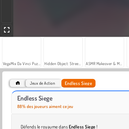
VegaMix Da Vinci Puzzles
Hidden Object: Street of Secrets
ASMR Makeover & Makeup Studio
Endless Siege
Jeux de Action
Supremacy 1914
EG RTS Battle
Endless Siege
88% des joueurs aiment ce jeu
Défends le royaume dans
Endless Siege
!