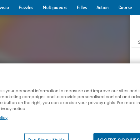
veau
Puzzles
Multijoueurs
Filles
Action
Course
s your personal information to measure and improve our sites and s
r marketing campaigns and to provide personalised content and adver
Z
he button on the right, you can exercise your privacy rights. For more 
rivacy notice
licy
Your Privacy Rights