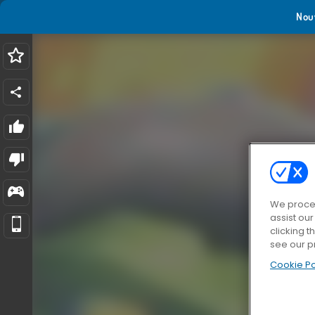
Nou
We proces
assist ou
clicking t
see our p
Cookie Po