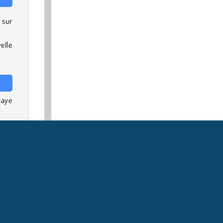
 sur
elle
saye