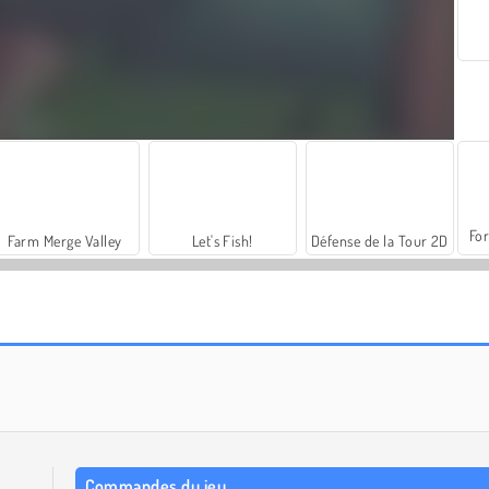
For
Farm Merge Valley
Let's Fish!
Défense de la Tour 2D
Clash of Goblins
Siege Battleplan
Commandes du jeu