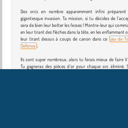
Des orcs en nombre apparemment infini préparent
gigantesque invasion. Ta mission, si tu décides de l’acce
sera de bien leur botter les fesses ! Montre-leur qui com
en leur tirant des flèches dans la tête, en les enflammant 
leur tirant dessus à coups de canon dans ce
jeu de T
Defense
.
Ils sont super nombreux, alors tu ferais mieux de faire V
Tu gagneras des pièces d’or pour chaque orc éliminé. S
perds patience et que tu veux accélérer un peu la cade
pense à utiliser le bouton d’avance rapide. Ton proc
combat y gagnera en intensité !
Comment jouer à Endless Siege ?
Endless Siege est un
jeu de stratégie
rempli d’action
devras protéger ton royaume avec des tours défensi
Chacune d’entre elles est équipée d’armes différentes. T