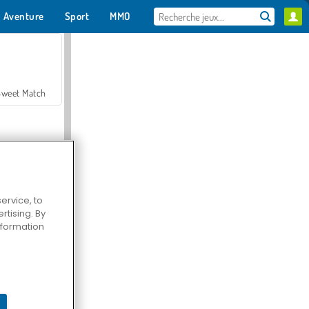
Aventure
Sport
MMO
Pour toi
Sweet Match
ervice, to
tising. By
en Solitaire
information