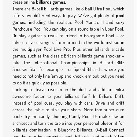
these online
billiards games
.
There are 8-ball billiards games like 8 Ball Ultra Pool, which
offers two different ways to play. We've got plenty of
pool
games
, including the realistic Pool Maniac II and sexy
Penthouse Pool. You can play on a round table in Uber Pool.
Or play against a real-life friend in Gokogame Pool – or
take on live strangers from around in the world instead in
the multiplayer Pool Live Pro. Plus other billiards arcade
games, such as the classic British billiards game snooker –
take the International Championships in Billiard Blitz
Snooker Star, for example – or Speed Billiards, where you
need to not only line 'em up and knock 'em out, but you need
to do it as quickly as possible.
Looking to leave realism in the dust and add an extra
awesome factor to your billiards fun? In Billiard Drift,
instead of pool cues, you play with cars. Drive and drift
across the table to sink your shots. More into super-cute
pool? Try the candy-shooting Candy Pool. Or make like an
architect and turn the table into your personal blueprint for
billiards domination in Blueprint Billiards. 9-Ball Connect
ups the ante by combining pool, billiards, and match-3 fun