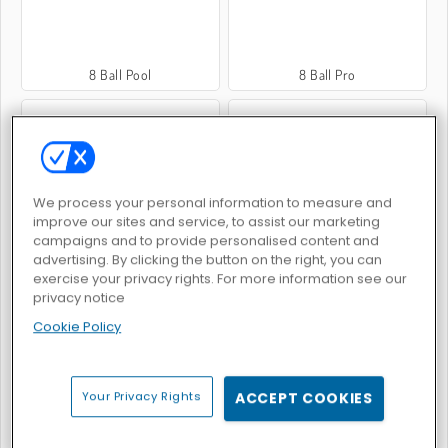
8 Ball Pool
8 Ball Pro
We process your personal information to measure and
improve our sites and service, to assist our marketing
Pool Mania
Pool 8 Ball Mania
campaigns and to provide personalised content and
advertising. By clicking the button on the right, you can
exercise your privacy rights. For more information see our
privacy notice
Cookie Policy
8 Ball Pool with Friends
Zombie Pool
Your Privacy Rights
ACCEPT COOKIES