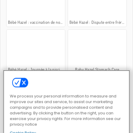
Bébé Hazel : vaccination de nouveau-né
Bébé Hazel : Dispute entre frère et sœur
Bébé Hazel : Journée à la piscine
Baby Hazel Stomach Care
We process your personal information to measure and
improve our sites and service, to assist our marketing
campaigns and to provide personalised content and
advertising. By clicking the button on the right, you can
Bébé Hazel : Fête dans le jardin
Bébé Hazel : méchant chat
exercise your privacy rights. For more information see our
privacy notice
Cookie Policy