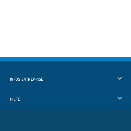
INFOS ENTREPRISE
Conditions d’utilisation
HILFE
Politique De Protection De La Vie Privée
Hilfe
LANGUES
Cookies