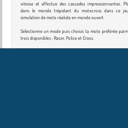
vitesse et effectue des cascades impressionnantes. Pl
dans le monde trépidant du motocross dans ce je
simulation de moto réaliste en monde ouvert.
Sélectionne un mode puis choisis ta moto préférée parm
trois disponibles : Racer, Police et Cross.
Commandes du jeu
Utilise les flèches pour conduire la moto. Appuie sur e
pour t'arrêter. Pour accélérer, maintiens la touche
appuyée. Prends garde à ne pas atterrir à l'envers aprè
cascade ! Si tu es coincé(e), appuye sur G pour réinitialis
moto ou sur R pour réinitialiser le niveau complet.
Solo
Sport
Tournoi
Course en montée
Web