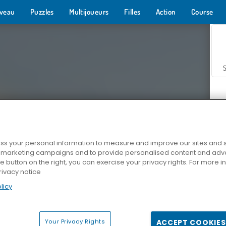
veau
Puzzles
Multijoueurs
Filles
Action
Course
s your personal information to measure and improve our sites and s
r marketing campaigns and to provide personalised content and adver
Z
he button on the right, you can exercise your privacy rights. For more 
rivacy notice
licy
Your Privacy Rights
ACCEPT COOKIES