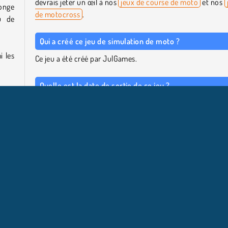
devrais jeter un œil à nos
jeux de course de moto
et nos
onge
de motocross
.
u de
Qui a créé ce jeu de simulation de moto ?
i les
Ce jeu a été créé par JulGames.
Quelle est la date de sortie de ce jeu ?
Ce jeu de simulation de moto est sorti pour la première 
space
sur internet le 21 décembre 2018.
 MAJ
s une
er la
GL
Y8 Jeux
Et le meilleur jeu de l'année est 2017
Jeux de 