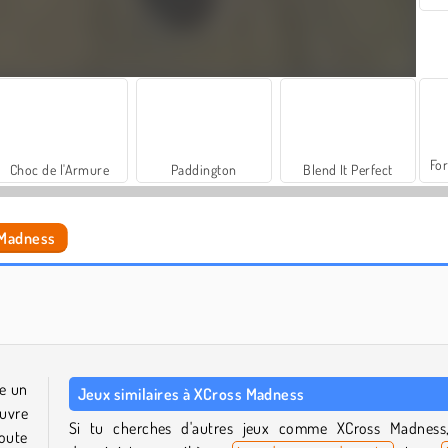
For
Choc de l'Armure
Paddington
Blend It Perfect
 Madness
Moto Trials Off Road 2
VegaMix Da Vinci Puzzles
e un
Jeux similaires à XCross Madness
ouvre
Si tu cherches d'autres jeux comme XCross Madness
toute