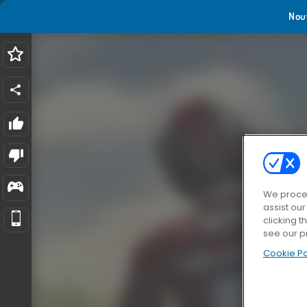
Nou
We proces
assist ou
clicking t
see our p
Cookie Po