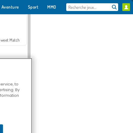
Aventure
Sport
MMO
Pour toi
Sweet Match
ervice, to
tising. By
en Solitaire
information