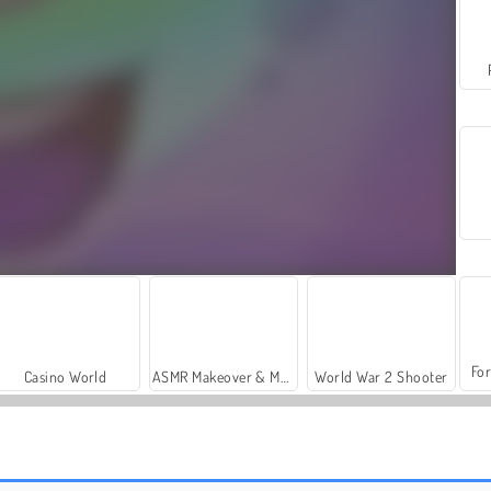
For
Casino World
ASMR Makeover & Makeup Studio
World War 2 Shooter