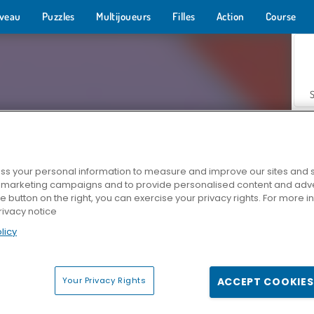
veau
Puzzles
Multijoueurs
Filles
Action
Course
s your personal information to measure and improve our sites and s
r marketing campaigns and to provide personalised content and adver
Z
he button on the right, you can exercise your privacy rights. For more 
rivacy notice
licy
Your Privacy Rights
ACCEPT COOKIES