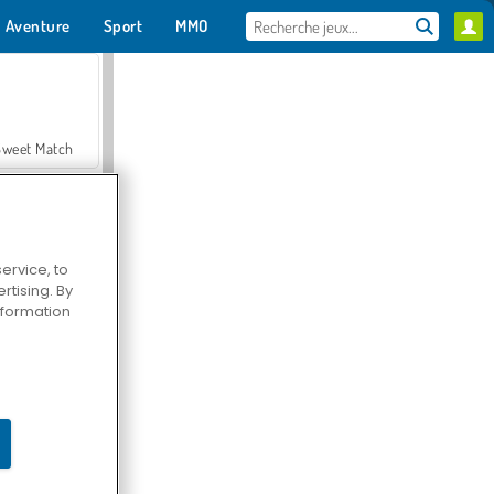
Aventure
Sport
MMO
Pour toi
Sweet Match
ervice, to
tising. By
en Solitaire
information
Farmerama