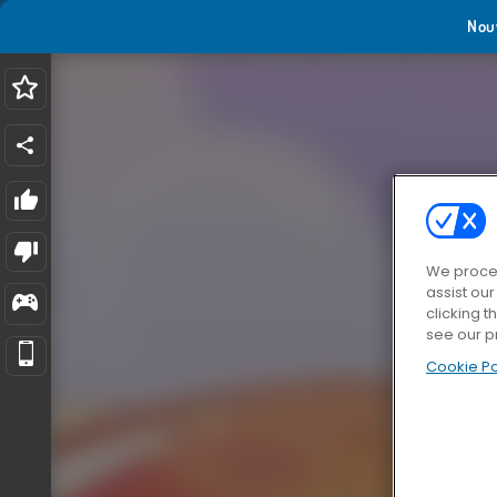
Nou
We proces
assist ou
clicking t
see our p
Cookie Po