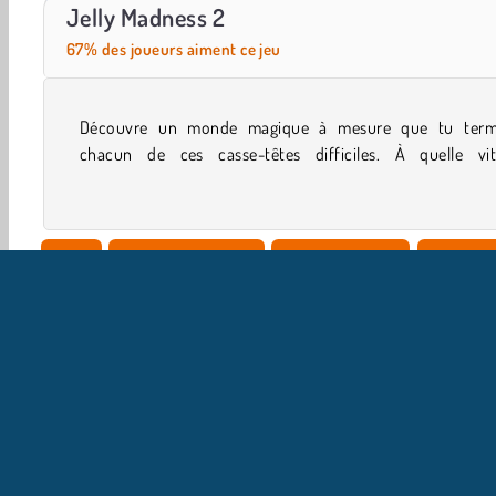
Car Parking City Duel
Let's Fish!
Jelly Madness 2
67% des joueurs aiment ce jeu
Découvre un monde magique à mesure que tu term
parviendras-tu à assembler toutes ces gelées colorées da
chacun de ces casse-têtes difficiles. À quelle vit
Solo
Blocs de couleurs
Jeux De Famille
Match 3
I