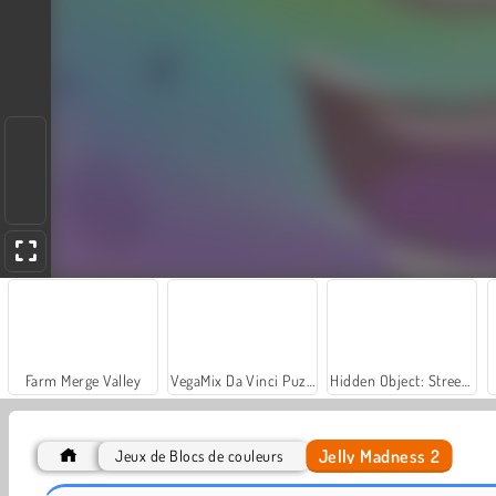
Farm Merge Valley
VegaMix Da Vinci Puzzles
Hidden Object: Street of Secrets
Jelly Madness 2
Jeux de Blocs de couleurs