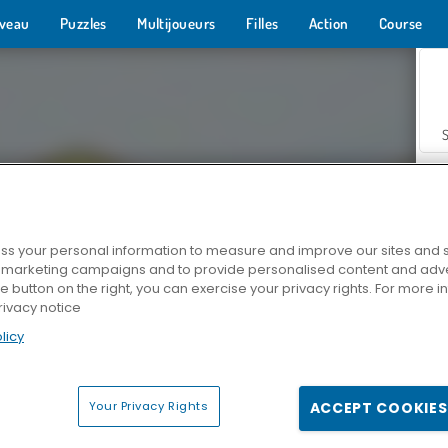
veau
Puzzles
Multijoueurs
Filles
Action
Course
s your personal information to measure and improve our sites and s
r marketing campaigns and to provide personalised content and adver
Z
he button on the right, you can exercise your privacy rights. For more 
rivacy notice
licy
Your Privacy Rights
ACCEPT COOKIES