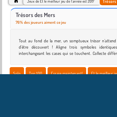
Trésors
Jeux de Et le meilleur jeu de l'année est 2017
World War 2 Shooter
Casino World
Trésors des Mers
76% des joueurs aiment ce jeu
Tout au fond de la mer, un somptueux trésor n'attend
effets magiques à relâcher sur le terrain de jeu. Découv
d'être découvert ! Aligne trois symboles identique
interchangeant les cases qui se touchent. Collecte diffé
Solo
Top 100
Essaie maintenant!
Et le meilleur j
Mobile
Puzzles