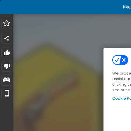
Nou
We proces
assist ou
clicking t
see our p
Cookie Po