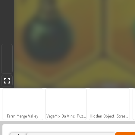
Farm Merge Valley
VegaMix Da Vinci Puzzles
Hidden Object: Street of Secrets