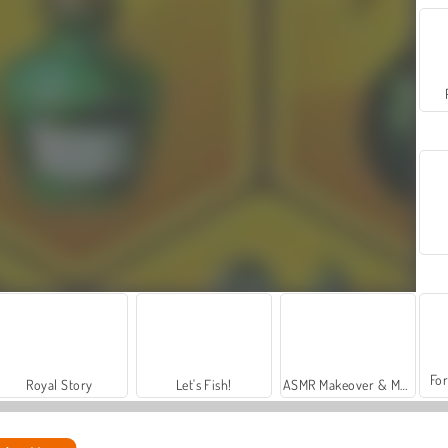
For
Royal Story
Let's Fish!
ASMR Makeover & Makeup Studio