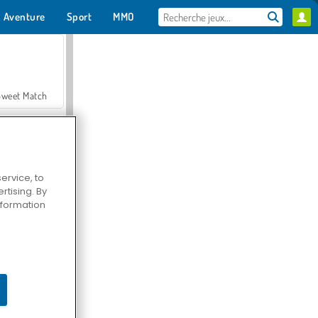
Aventure
Sport
MMO
Pour toi
Sweet Match
ervice, to
tising. By
en Solitaire
information
Farmerama