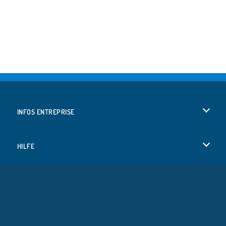
INFOS ENTREPRISE
Conditions d’utilisation
HILFE
Politique De Protection De La Vie Privée
Hilfe
LANGUES
Cookies
English