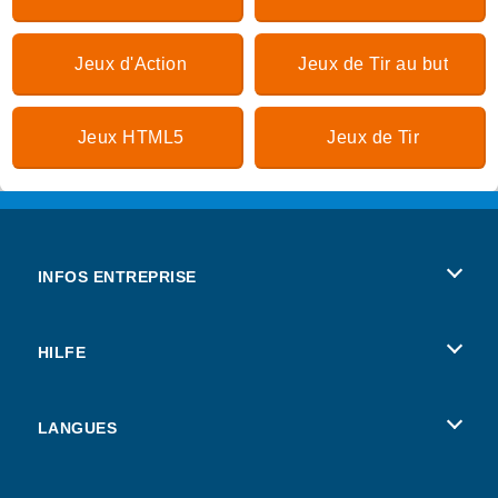
Jeux d'Action
Jeux de Tir au but
Jeux HTML5
Jeux de Tir
INFOS ENTREPRISE
Conditions d’utilisation
HILFE
Politique De Protection De La Vie Privée
Hilfe
LANGUES
Cookies
Deutsch