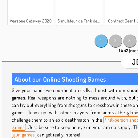
Warzone Getaway 2020
Simulateur de Tank de Guerre
Contract Deer H
1
2
3
1 à 42
jeux 
J
About our Online Shooting Games
Give your hand-eye coordination skills a boost with our
shoo
games
. Real weapons are nothing to mess around with, but
can try out everything from shotguns to crossbows in these on
games. Team up with other players from across the glob
challenge them to an epic deathmatch in the
first-person sho
games
. Just be sure to keep an eye on your ammo supply. T
gun games
can get really intense!