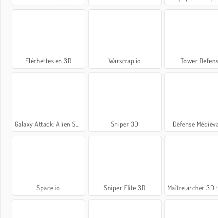
Fléchettes en 3D
Warscrap.io
Tower Defen
Galaxy Attack: Alien Shooter
Sniper 3D
Défense Médiéva
Space.io
Sniper Elite 3D
Maître archer 3D : défense du 