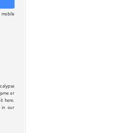
 mobile
ocalypse
 game or
it here.
 in our