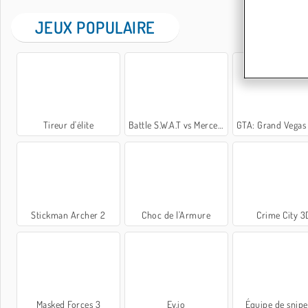
JEUX POPULAIRE
Tireur d'élite
Battle S.W.A.T vs Mercenary
GTA: Grand Vegas C
Stickman Archer 2
Choc de l'Armure
Crime City 3
Masked Forces 3
Ev.io
Équipe de snipe