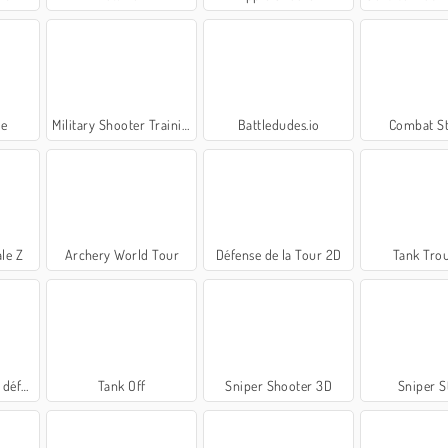
se
Military Shooter Training
Battledudes.io
Combat St
le Z
Archery World Tour
Défense de la Tour 2D
Tank Trou
château
Tank Off
Sniper Shooter 3D
Sniper S