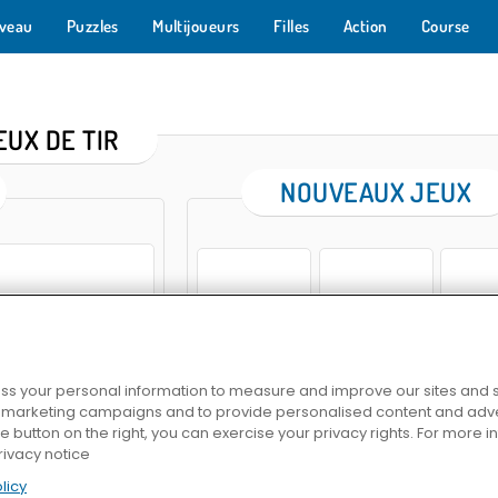
veau
Puzzles
Multijoueurs
Filles
Action
Course
EUX DE TIR
NOUVEAUX JEUX
Tanks
Avenger Guard
Polygo
s your personal information to measure and improve our sites and s
r marketing campaigns and to provide personalised content and adver
he button on the right, you can exercise your privacy rights. For more 
Sausage Man Shooting Adventure
SWAT Cats Shooter
Zombie Survi
rivacy notice
 2 Shooter
licy