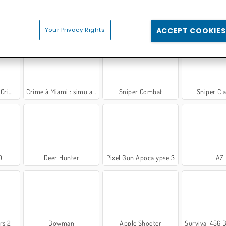
Your Privacy Rights
ACCEPT COOKIES
rime
Crime à Miami : simulateur en 3D
Sniper Combat
Sniper Cl
D
Deer Hunter
Pixel Gun Apocalypse 3
AZ
rs 2
Bowman
Apple Shooter
Survival 456 But It'