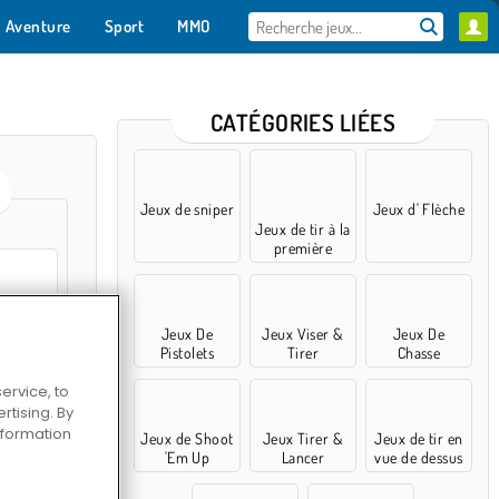
Aventure
Sport
MMO
Pour toi
CATÉGORIES LIÉES
Jeux de sniper
Jeux d' Flèche
Jeux de tir à la
première
personne
Jeux De
Jeux Viser &
Jeux De
n Space
Pistolets
Tirer
Chasse
ervice, to
tising. By
information
Jeux de Shoot
Jeux Tirer &
Jeux de tir en
val Shooter
'Em Up
Lancer
vue de dessus