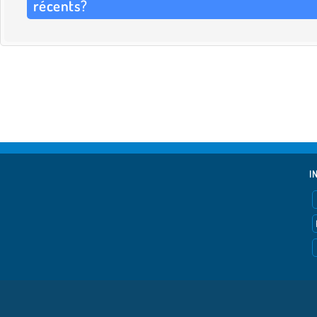
récents?
I