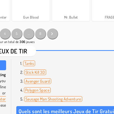
unter
Gun Blood
Mr. Bullet
FRAG
4
5
…
8
sur un total de
306
jeuxes
EUX DE TIR
Tanks
Stick Kill 3D
ting
 you
Avenger Guard
line
Polygon Space
e or
oter
Sausage Man Shooting Adventure
hese
Quels sont les meilleurs Jeux de Tir Gratui