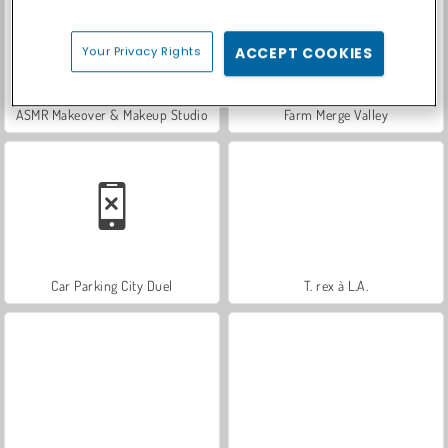
Your Privacy Rights
ACCEPT COOKIES
ASMR Makeover & Makeup Studio
Farm Merge Valley
Car Parking City Duel
T. rex à L.A.