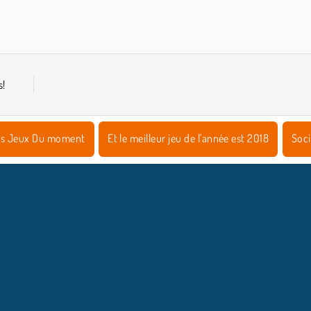
Spider Solitaire Classique
Spider Solitaire Online
s!
s Jeux Du moment
Et le meilleur jeu de l'année est 2018
Soci
NFOS ENTREPRISE
HILFE
Conditions d’utilisation
Acceptation des cookies
Hilfe