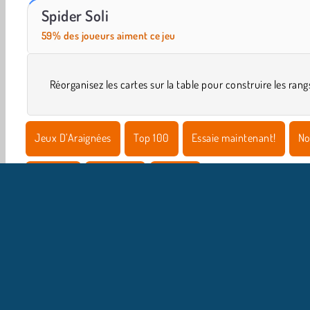
World War 2 Shooter
Farm Merge Valley
Spider Soli
59% des joueurs aiment ce jeu
Réorganisez les cartes sur la table pour construire les rang
Jeux D’Araignées
Top 100
Essaie maintenant!
No
Solitaire
Populaire
Puzzles
I