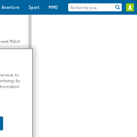
Aventure
Sport
MMO
Pour toi
Sweet Match
ervice, to
tising. By
en Solitaire
information
Farmerama