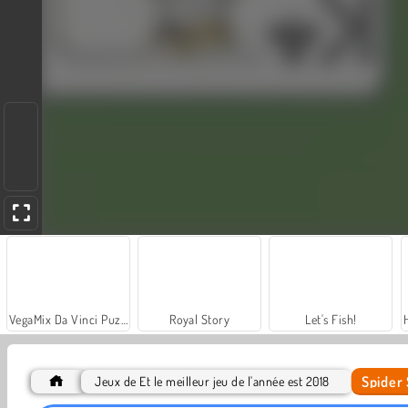
VegaMix Da Vinci Puzzles
Royal Story
Let's Fish!
Spider 
Jeux de Et le meilleur jeu de l'année est 2018