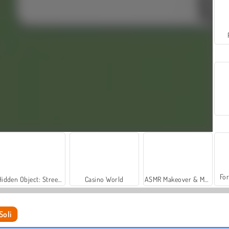
For
Hidden Object: Street of Secrets
Casino World
ASMR Makeover & Makeup Studio
Soli