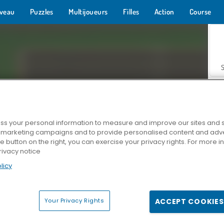
veau
Puzzles
Multijoueurs
Filles
Action
Course
s your personal information to measure and improve our sites and s
r marketing campaigns and to provide personalised content and adver
Z
he button on the right, you can exercise your privacy rights. For more 
rivacy notice
licy
Your Privacy Rights
ACCEPT COOKIES