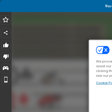
Nou
We proces
assist ou
clicking t
see our p
Cookie Po