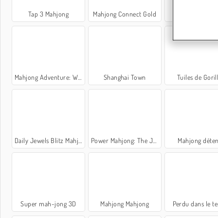
Tap 3 Mahjong
Mahjong Connect Gold
Shanghai Che
Mahjong Adventure: World Quest
Shanghai Town
Tuiles de Goril
Daily Jewels Blitz Mahjong
Power Mahjong: The Journey
Mahjong déten
Super mah-jong 3D
Mahjong Mahjong
Perdu dans le t