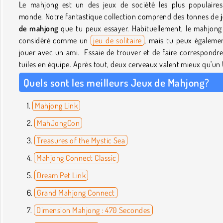
Le mahjong est un des jeux de société les plus populaire
monde. Notre fantastique collection comprend des tonnes de
de mahjong
que tu peux essayer. Habituellement, le mahjong
considéré comme un
jeu de solitaire
, mais tu peux égaleme
jouer avec un ami. Essaie de trouver et de faire correspondre
tuiles en équipe. Après tout, deux cerveaux valent mieux qu'un 
Quels sont les meilleurs Jeux de Mahjong?
Mahjong Link
MahJongCon
Treasures of the Mystic Sea
Mahjong Connect Classic
Dream Pet Link
Grand Mahjong Connect
Dimension Mahjong : 470 Secondes