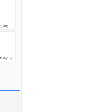
ahjong
 Mahjong