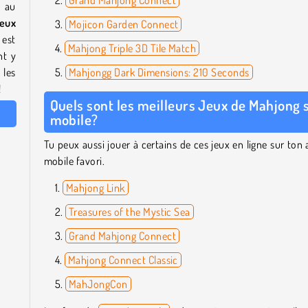
s au
jeux
Mojicon Garden Connect
 est
Mahjong Triple 3D Tile Match
nt y
 les
Mahjongg Dark Dimensions: 210 Seconds
!
Quels sont les meilleurs Jeux de Mahjong 
mobile?
Tu peux aussi jouer à certains de ces jeux en ligne sur ton 
mobile favori.
Mahjong Link
Treasures of the Mystic Sea
Grand Mahjong Connect
Mahjong Connect Classic
MahJongCon