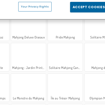
f
Bonbon Mahjong
Mahjong Big
Mahjong 3D
Your Privacy Rights
ACCEPT COOKIES
laz
Mahjong Deluxe Oiseaux
Pride Mahjong
Solitaire 
te
Mahjong : Jardin Printanier 2
Solitaire Mahjong Candy 2
Mahjong d
emps
Le Monstre du Mahjong
Île au Trésor Mahjong
Olympian 