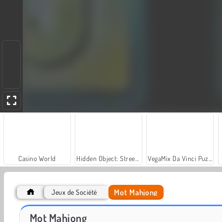
Casino World
Hidden Object: Street of Secrets
VegaMix Da Vinci Puzzles
Mot Mahjong
Jeux de Société
World War 2 Shooter
Farm Merge Valley
Mot Mahjong