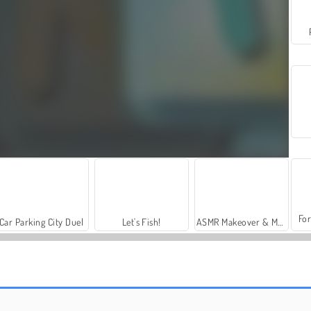
For
Car Parking City Duel
Let's Fish!
ASMR Makeover & Makeup Studio
Jeu de mah-jong classique
Mahjong EZ