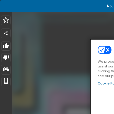
Nou
We proces
assist ou
clicking t
see our p
Cookie Po