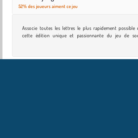
52% des joueurs aiment ce jeu
Associe toutes les lettres le plus rapidement possible
classique. Tu n'as jamais joué à une version du Mahjong 
cette édition unique et passionnante du jeu de soc
Solo
WebGL
Jeux de Mots
Société
Jeux Cla
I