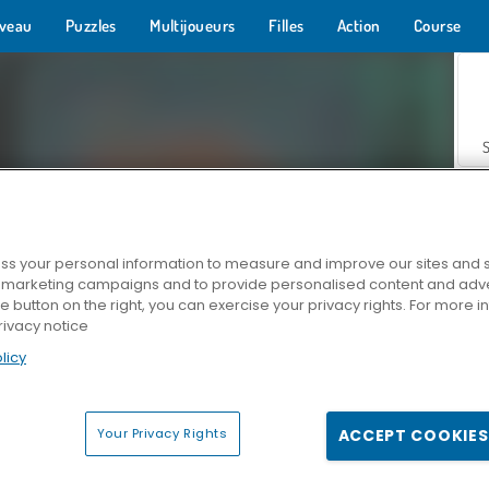
veau
Puzzles
Multijoueurs
Filles
Action
Course
s your personal information to measure and improve our sites and s
r marketing campaigns and to provide personalised content and adver
Z
he button on the right, you can exercise your privacy rights. For more 
rivacy notice
licy
Your Privacy Rights
ACCEPT COOKIES