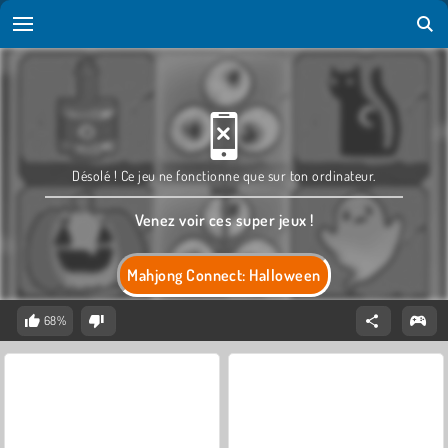
Désolé ! Ce jeu ne fonctionne que sur ton ordinateur.
Venez voir ces super jeux !
Mahjong Connect: Halloween
68%