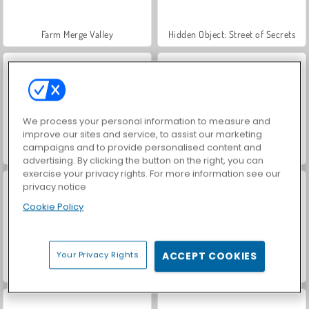
Farm Merge Valley
Hidden Object: Street of Secrets
We process your personal information to measure and
improve our sites and service, to assist our marketing
campaigns and to provide personalised content and
VegaMix Da Vinci Puzzles
Car Parking City Duel
advertising. By clicking the button on the right, you can
exercise your privacy rights. For more information see our
privacy notice
Cookie Policy
Your Privacy Rights
ACCEPT COOKIES
ASMR Makeover & Makeup Studio
World War 2 Shooter