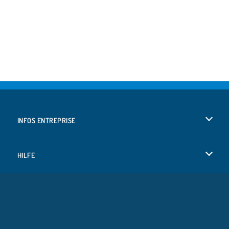
INFOS ENTREPRISE
Conditions d’utilisation
HILFE
Politique De Protection De La Vie Privée
Hilfe
LANGUES
Cookies
English