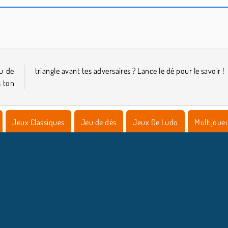
World War 2 Shooter
VegaMix Da Vinci Puzzles
u de
triangle avant tes adversaires ? Lance le dé pour le savoir !
s ton
Jeux Classiques
Jeu de dés
Jeux De Ludo
Multijoue
NFOS ENTREPRISE
HILFE