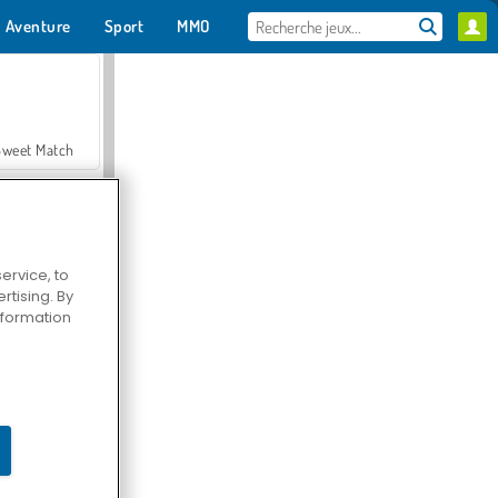
Aventure
Sport
MMO
Pour toi
Sweet Match
ervice, to
tising. By
en Solitaire
information
Farmerama