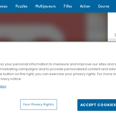
veau
Puzzles
Multijoueurs
Filles
Action
Course
s your personal information to measure and improve our sites and s
r marketing campaigns and to provide personalised content and adver
Z
he button on the right, you can exercise your privacy rights. For more 
rivacy notice
licy
Your Privacy Rights
ACCEPT COOKIES