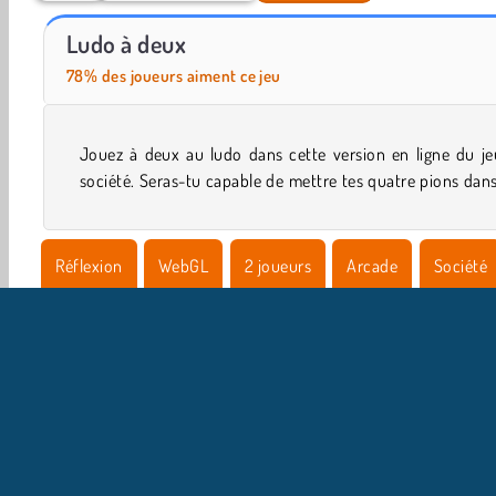
Ludo entre amis
Ludo En Ligne
Ludo à deux
78% des joueurs aiment ce jeu
Jouez à deux au ludo dans cette version en ligne du je
société. Seras-tu capable de mettre tes quatre pions dan
Réflexion
WebGL
2 joueurs
Arcade
Société
Puzzles
I