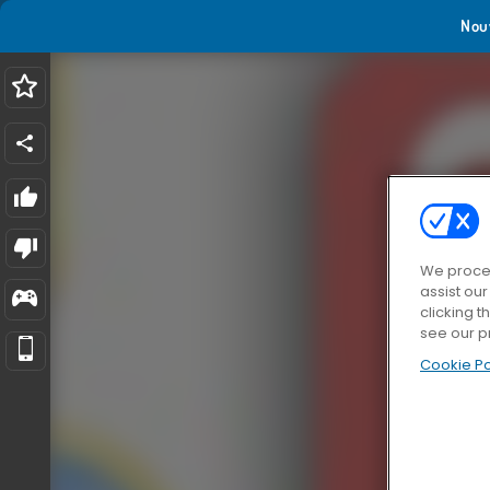
Nou
We proces
assist ou
clicking t
see our p
Cookie Po