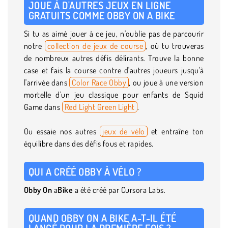
JOUE À D'AUTRES JEUX EN LIGNE
GRATUITS COMME OBBY ON A BIKE
Si tu as aimé jouer à ce jeu, n'oublie pas de parcourir
notre
collection de jeux de course
, où tu trouveras
de nombreux autres défis délirants. Trouve la bonne
case et fais la course contre d'autres joueurs jusqu'à
l'arrivée dans
Color Race Obby
, ou joue à une version
mortelle d'un jeu classique pour enfants de Squid
Game dans
Red Light Green Light
.
Ou essaie nos autres
jeux de vélo
et entraîne ton
équilibre dans des défis fous et rapides.
QUI A CRÉÉ OBBY À VÉLO ?
Obby On
a
Bike
a été créé par Cursora Labs.
QUAND OBBY ON A BIKE A-T-IL ÉTÉ
LANCÉ POUR LA PREMIÈRE FOIS ?