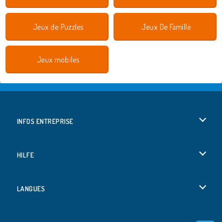
Jeux de Puzzles
Jeux De Famille
Jeux mobiles
INFOS ENTREPRISE
Conditions d’utilisation
HILFE
Politique De Protection De La Vie Privée
Hilfe
LANGUES
Cookies
English