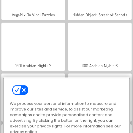
VegaMix Da Vinci Puzzles
Hidden Object: Street of Secrets
1001 Arabian Nights 7
1001 Arabian Nights 6
We process your personal information to measure and
improve our sites and service, to assist our marketing
campaigns and to provide personalised content and
1001 nuits arabes 5 : Sinbad le marin
1001 nuits arabes
advertising. By clicking the button on the right, you can
exercise your privacy rights. For more information see our
privacy notice