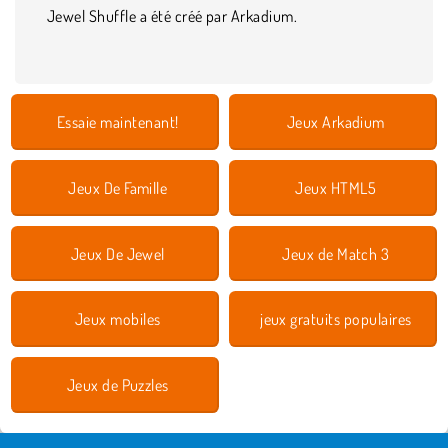
Jewel Shuffle a été créé par Arkadium.
Essaie maintenant!
Jeux Arkadium
Jeux De Famille
Jeux HTML5
Jeux De Jewel
Jeux de Match 3
Jeux mobiles
jeux gratuits populaires
Jeux de Puzzles