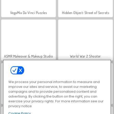
VegaMix Da Vinci Puzzles
Hidden Object: Street of Secrets
ASMR Makeover & Makeup Studio
World War 2 Shooter
We process your personal information to measure and
improve our sites and service, to assist our marketing
campaigns and to provide personalised content and
advertising. By clicking the button on the right, you can
Coups de mots
Farm Merge Valley
exercise your privacy rights. For more information see our
privacy notice
Cookie Policy