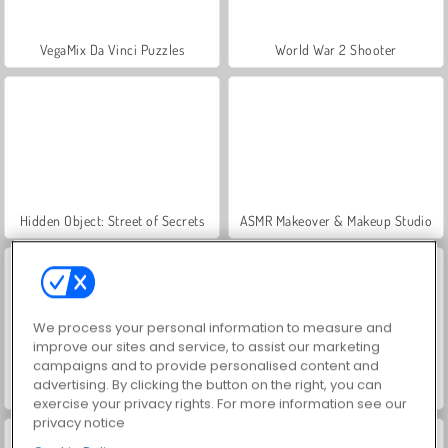
VegaMix Da Vinci Puzzles
World War 2 Shooter
Hidden Object: Street of Secrets
ASMR Makeover & Makeup Studio
We process your personal information to measure and
improve our sites and service, to assist our marketing
campaigns and to provide personalised content and
advertising. By clicking the button on the right, you can
Farm Merge Valley
Car Parking City Duel
exercise your privacy rights. For more information see our
privacy notice