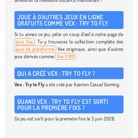
JOUE À D'AUTRES JEUX EN LIGNE
GRATUITS COMME VEX : TRY TO FLY
Si tu aimes ce jeu, jette un coup d'œil à notre page de
jeux Vex
. Tu y trouveras la collection complète des
jeux de plateforme
Vex originaux, ainsi que d'autres
jeux dérivés comme
Vex X3M
.
QUI A CRÉÉ VEX : TRY TO FLY ?
Vex : Try to Fly
a été créé par Azerion Casual Gaming.
QUAND VEX : TRY TO FLY EST SORTI
POUR LA PREMIÈRE FOIS ?
Ce jeu est sorti pour la première fois le 3 juin 2026.