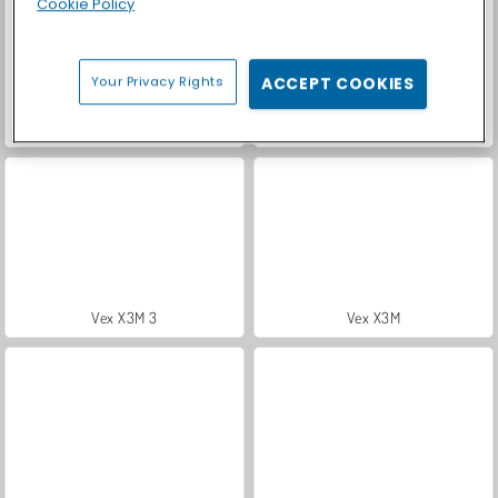
Cookie Policy
Your Privacy Rights
ACCEPT COOKIES
Royal Story
Let's Fish!
Vex X3M 3
Vex X3M