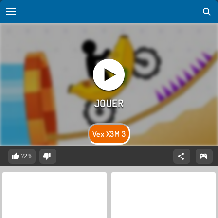
Vex X3M 3
72%