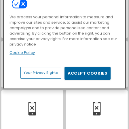
We process your personal information to measure and
improve our sites and service, to assist our marketing
campaigns and to provide personalised content and
advertising. By clicking the button on the right, you can
Red Velvet Cake: École de cuisine de Sara
Tarte au citron vert : École de cuisine de Sara
exercise your privacy rights. For more information see our
privacy notice
Cookie Policy
Your Privacy Rights
ACCEPT COOKIES
Brownies: École de cuisine de Sara
Cheesecake aux fraises: École de Sara