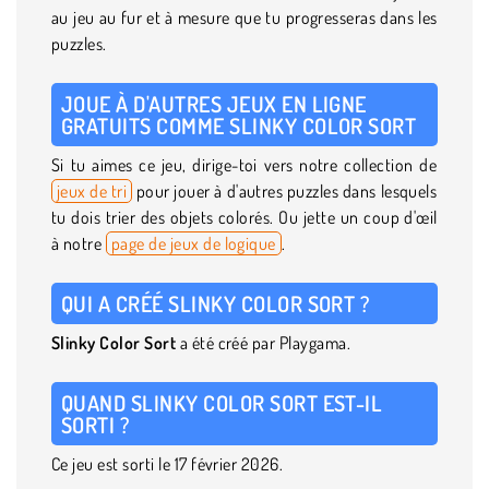
au jeu au fur et à mesure que tu progresseras dans les
puzzles.
JOUE À D'AUTRES JEUX EN LIGNE
GRATUITS COMME SLINKY COLOR SORT
Si tu aimes ce jeu, dirige-toi vers notre collection de
jeux de tri
pour jouer à d'autres puzzles dans lesquels
tu dois trier des objets colorés. Ou jette un coup d'œil
à notre
page de jeux de logique
.
QUI A CRÉÉ SLINKY COLOR SORT ?
Slinky Color Sort
a été créé par Playgama.
QUAND SLINKY COLOR SORT EST-IL
SORTI ?
Ce jeu est sorti le 17 février 2026.