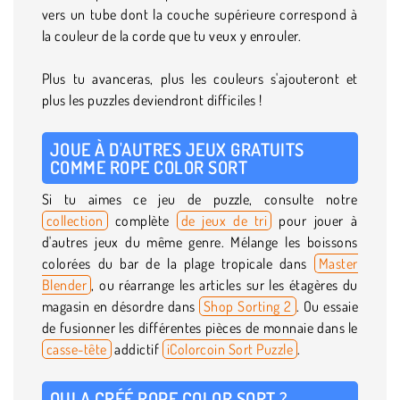
vers un tube dont la couche supérieure correspond à
la couleur de la corde que tu veux y enrouler.
Plus tu avanceras, plus les couleurs s'ajouteront et
plus les puzzles deviendront difficiles !
JOUE À D'AUTRES JEUX GRATUITS
COMME ROPE COLOR SORT
Si tu aimes ce jeu de puzzle, consulte notre
collection
complète
de jeux de tri
pour jouer à
d'autres jeux du même genre. Mélange les boissons
colorées du bar de la plage tropicale dans
Master
Blender
, ou réarrange les articles sur les étagères du
magasin en désordre dans
Shop Sorting 2
. Ou essaie
de fusionner les différentes pièces de monnaie dans le
casse-tête
addictif
iColorcoin Sort Puzzle
.
QUI A CRÉÉ ROPE COLOR SORT ?