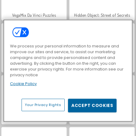
VegaMix Da Vinci Puzzles
Hidden Object: Street of Secrets
We process your personal information to measure and
improve our sites and service, to assist our marketing
campaigns and to provide personalised content and
advertising. By clicking the button on the right, you can
ASMR Makeover & Makeup Studio
World War 2 Shooter
exercise your privacy rights. For more information see our
privacy notice
Cookie Policy
Your Privacy Rights
ACCEPT COOKIES
Farm Merge Valley
Car Parking City Duel