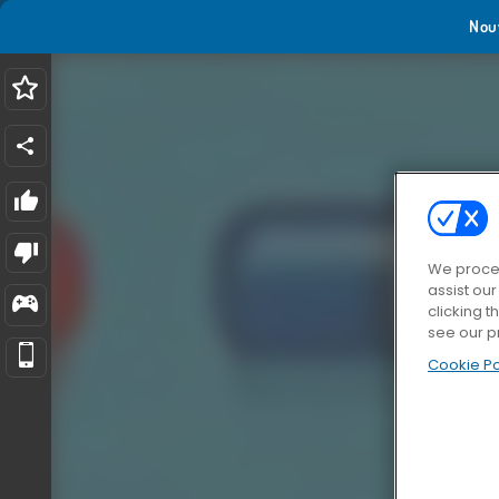
Nou
We proces
assist ou
clicking t
see our p
Cookie Po