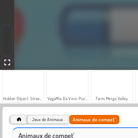
Hidden Object: Street of Secrets
VegaMix Da Vinci Puzzles
Farm Merge Valley
Animaux de compet'
Jeux de Animaux
Royal Story
Let's Fish!
Animaux de compet'