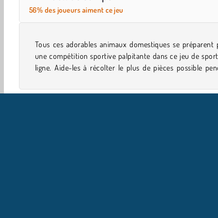
56% des joueurs aiment ce jeu
Tous ces adorables animaux domestiques se préparent 
qu'il s'entrainent à la nage, la course et bien d'au
une compétition sportive palpitante dans ce jeu de spor
ligne. Aide-les à récolter le plus de pièces possible pe
Solo
Sport
Jeux De Natation
Jeux De Garçons
I