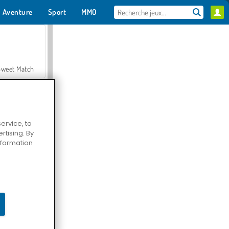
Aventure
Sport
MMO
Pour toi
Sweet Match
ervice, to
tising. By
en Solitaire
information
Farmerama