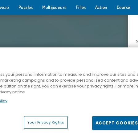
veau
Puzzles
Multijoueurs
Filles
Action
Course
s your personal information to measure and improve our sites and s
r marketing campaigns and to provide personalised content and adver
Z
he button on the right, you can exercise your privacy rights. For more 
rivacy notice
licy
Your Privacy Rights
ACCEPT COOKIES