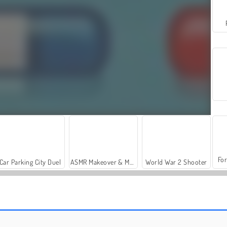
For
Car Parking City Duel
ASMR Makeover & Makeup Studio
World War 2 Shooter
My Dolphin Show 7
My Dolphin Show