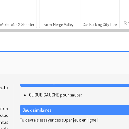
For
World War 2 Shooter
Farm Merge Valley
Car Parking City Duel
Let's Fish!
Geometry Neon Dash: Rainbow
as-tu
CLIQUE GAUCHE pour sauter.
er un
Jeux similaires
ssus
Tu devrais essayer ces super jeux en ligne !
intus