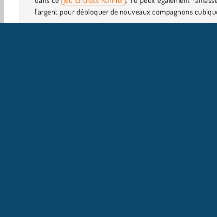
dans ce
jeu Endless Runner
. Tu peux également ramass
l'argent pour débloquer de nouveaux compagnons cubiqu
Comment jouer à Jump Cube ?
Fraye-toi un chemin en rebondissant dans Jump Cube. Il s
d'un
jeu Sauter
stimulant. Arriveras-tu à remporter ass
points pour te hisser au sommet du classement ?
Commandes du jeu
Réflexion
Arcade
Éviter
HTML5
Sauter
I