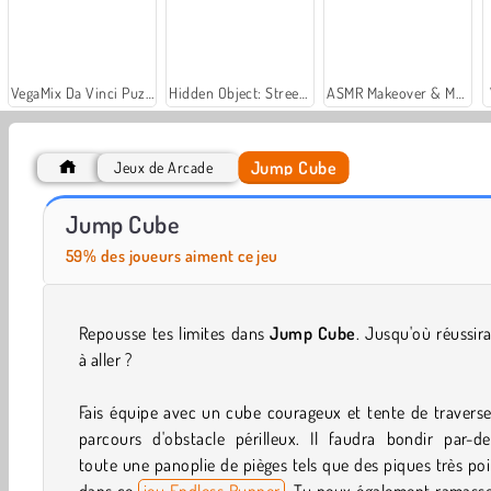
VegaMix Da Vinci Puzzles
Hidden Object: Street of Secrets
ASMR Makeover & Makeup Studio
Jump Cube
Jeux de Arcade
Casino World
Royal Story
Jump Cube
59% des joueurs aiment ce jeu
Repousse tes limites dans
Jump Cube
. Jusqu'où réussir
à aller ?
Fais équipe avec un cube courageux et tente de travers
parcours d'obstacle périlleux. Il faudra bondir par-de
toute une panoplie de pièges tels que des piques très po