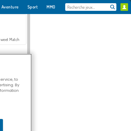
Aventure
Sport
MMO
Pour toi
Sweet Match
ervice, to
tising. By
en Solitaire
information