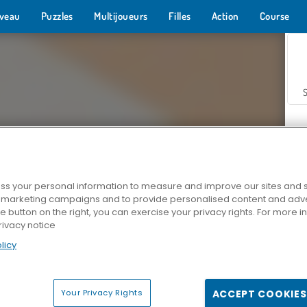
veau
Puzzles
Multijoueurs
Filles
Action
Course
s your personal information to measure and improve our sites and s
r marketing campaigns and to provide personalised content and adver
Z
he button on the right, you can exercise your privacy rights. For more 
rivacy notice
licy
Your Privacy Rights
ACCEPT COOKIES