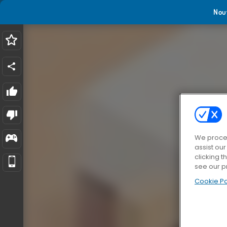
Nou
We proces
assist ou
clicking t
see our p
Cookie Po