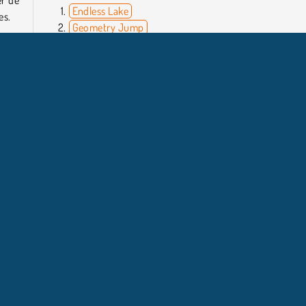
er de
Endless Lake
es.
Geometry Jump
Vex 5
Traffic Run!
'agit
ez de
Qui a créé Jump Cube ?
Jump Cube a été créé par Pogames.in.
Mobile
Jeux de Plate-forme
NFOS ENTREPRISE
HILFE
Conditions d’utilisation
Acceptation des cookies
Hilfe