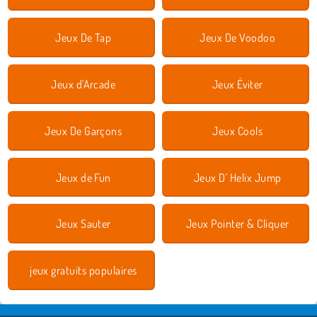
Jeux De Tap
Jeux De Voodoo
Jeux d'Arcade
Jeux Éviter
Jeux De Garçons
Jeux Cools
Jeux de Fun
Jeux D' Helix Jump
Jeux Sauter
Jeux Pointer & Cliquer
jeux gratuits populaires