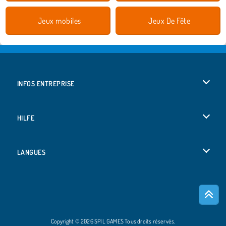
Jeux mobiles
Jeux De Fête
INFOS ENTREPRISE
Conditions d’utilisation
HILFE
Politique De Protection De La Vie Privée
Hilfe
LANGUES
Cookies
Deutsch
Acceptation des cookies
Русский
Copyright © 2026 SPIL GAMES Tous droits réservés.