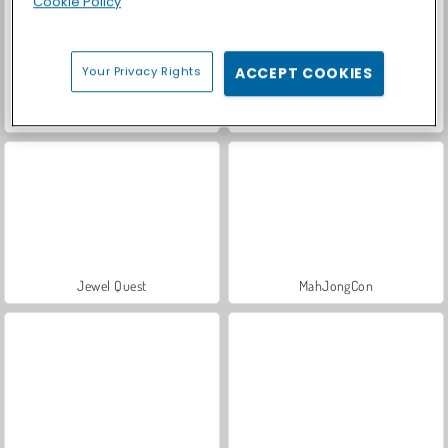
Cookie Policy
Your Privacy Rights
ACCEPT COOKIES
Farm Merge Valley
Back to Candyland 5: Montagne Choco
Jewel Quest
MahJongCon