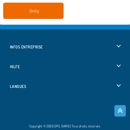
Unity
INFOS ENTREPRISE
Conditions d’utilisation
HILFE
Politique De Protection De La Vie Privée
Hilfe
LANGUES
Cookies
English
Acceptation des cookies
Deutsch
Copyright © 2026 SPIL GAMES Tous droits réservés.