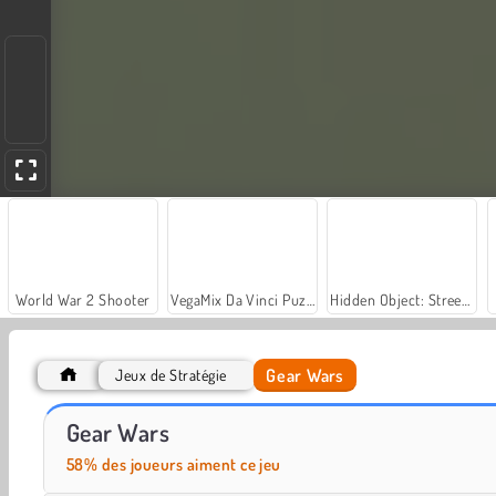
World War 2 Shooter
VegaMix Da Vinci Puzzles
Hidden Object: Street of Secrets
Gear Wars
Jeux de Stratégie
Let's Fish!
Casino World
Gear Wars
58% des joueurs aiment ce jeu