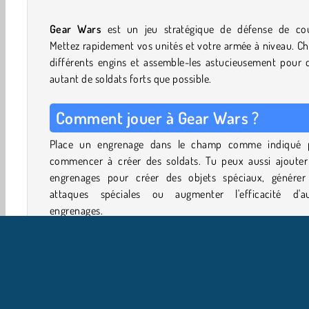
Gear Wars
est un jeu stratégique de défense de coul
Mettez rapidement vos unités et votre armée à niveau. Ch
différents engins et assemble-les astucieusement pour 
autant de soldats forts que possible.
Comment jouer à Gear Wars ?
Place un engrenage dans le champ comme indiqué 
commencer à créer des soldats. Tu peux aussi ajouter
engrenages pour créer des objets spéciaux, générer
attaques spéciales ou augmenter l'efficacité d'au
engrenages.
Relie astucieusement les engrenages entre eux 
augmenter les effets des engrenages boosters et génére
spins supplémentaires. Tes soldats apparaîtront dans
camp et commenceront à marcher sur le chemin.