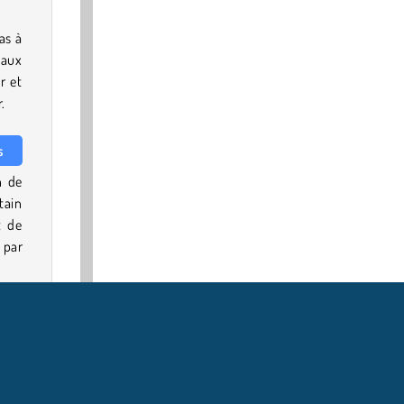
pas à
eaux
r et
.
s
n de
tain
 de
 par