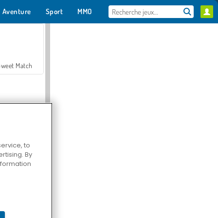
Aventure
Sport
MMO
Pour toi
Sweet Match
ervice, to
tising. By
en Solitaire
information