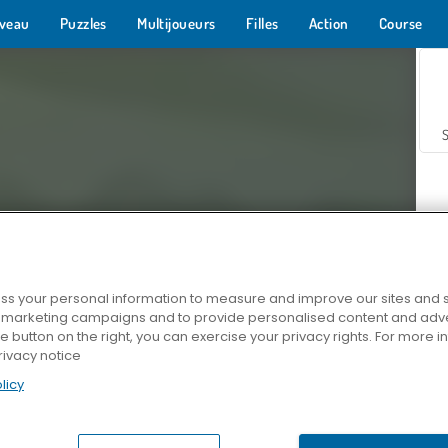
veau
Puzzles
Multijoueurs
Filles
Action
Course
s your personal information to measure and improve our sites and s
r marketing campaigns and to provide personalised content and adver
Z
he button on the right, you can exercise your privacy rights. For more 
rivacy notice
licy