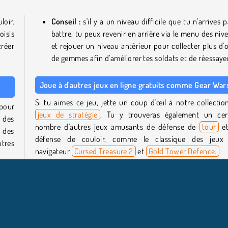
oir.
Conseil :
s'il y a un niveau difficile que tu n'arrives 
oisis
battre, tu peux revenir en arrière via le menu des niv
créer
et rejouer un niveau antérieur pour collecter plus d'o
de gemmes afin d'améliorer tes soldats et de réessayer
Joue à d'autres jeux en ligne gratuits comme Gear War
Si tu aimes ce jeu, jette un coup d'œil à notre collectio
pour
jeux de stratégie
. Tu y trouveras également un cer
 des
nombre d'autres jeux amusants de défense de
tour
et
 des
défense de couloir, comme le classique des jeux
tres
navigateur
Cursed Treasure 2
et
Gold Tower Defence.
Qui a créé Gear Wars ?
pour
r des
Gear Wars
a été créé par Yizhiyuan Network.
 ton
Quand Gear Wars est-il sorti ?