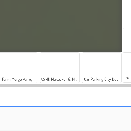
For
Farm Merge Valley
ASMR Makeover & Makeup Studio
Car Parking City Duel
Heroes of Myths
Tank Battle: War Commander