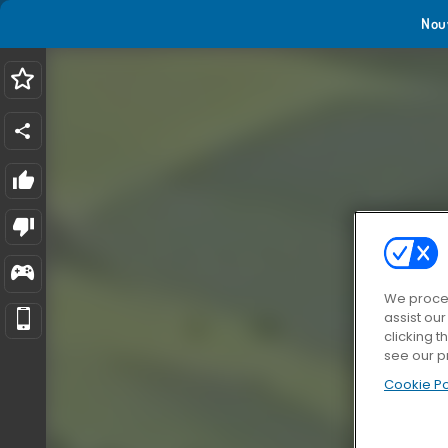
Nou
We proces
assist ou
clicking t
see our p
Cookie Po