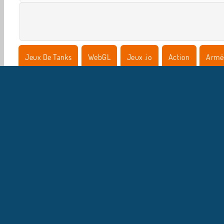
Jeux De Tanks
WebGL
Jeux .io
Action
Armé
I