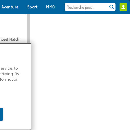
Aventure
Sport
MMO
Pour toi
Sweet Match
ervice, to
tising. By
en Solitaire
information
Farmerama