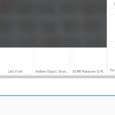
For
Let's Fish!
Hidden Object: Street of Secrets
ASMR Makeover & Makeup Studio
Simulateur de Conduite de Tank
Clash of Tanks