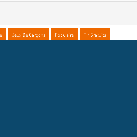
e
Jeux De Garçons
Populaire
Tir Gratuits
NFOS ENTREPRISE
HILFE
Conditions d’utilisation
Acceptation des cookies
Hilfe
Politique De Protection De La Vie Privée
Cookies
Copyright © 2026 SPIL GAMES Tous droits réservés.