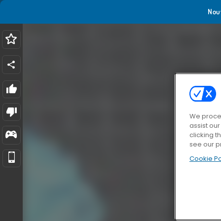
Nou
We proces
assist ou
clicking t
see our p
Cookie Po