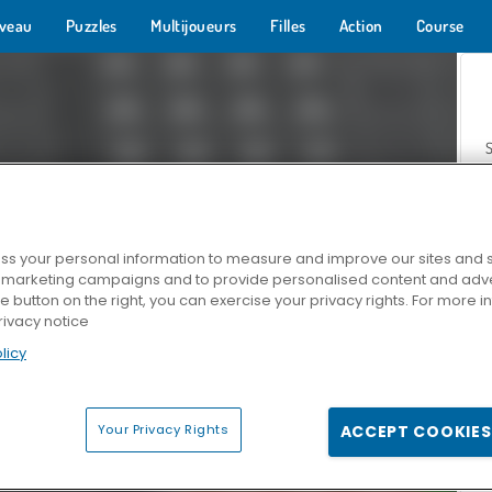
veau
Puzzles
Multijoueurs
Filles
Action
Course
s your personal information to measure and improve our sites and s
r marketing campaigns and to provide personalised content and adver
Z
he button on the right, you can exercise your privacy rights. For more 
rivacy notice
licy
Your Privacy Rights
ACCEPT COOKIES