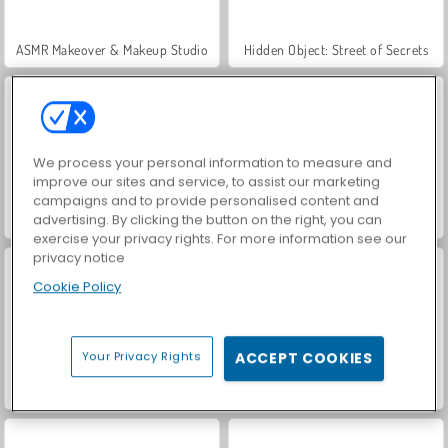
ASMR Makeover & Makeup Studio
Hidden Object: Street of Secrets
We process your personal information to measure and
improve our sites and service, to assist our marketing
campaigns and to provide personalised content and
advertising. By clicking the button on the right, you can
VegaMix Da Vinci Puzzles
World War 2 Shooter
exercise your privacy rights. For more information see our
privacy notice
Cookie Policy
Your Privacy Rights
ACCEPT COOKIES
Relooking de Dove pour une Séance Photo
Défilé de Tris : habillée par Léa