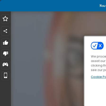
Nou
We proces
assist ou
clicking t
see our p
Cookie Po