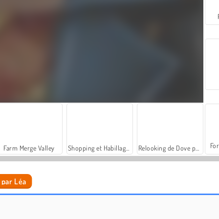
For
Farm Merge Valley
Shopping et Habillage pour Sery
Relooking de Dove pour une Séance Photo
e par Léa
Dolly : Tenue Princesse ou Méchante
Instagirls: Valentines Dress-Up