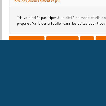
72% des joueurs aiment ce jeu
Tris va bientôt participer à un défilé de mode et elle do
préparer. Va l'aider à fouiller dans les boîtes pour trouv
Jeux De Vêtements
Jeux De Poupées
Filles
Obje
I