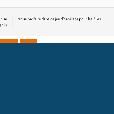
it se
tenue parfaite dans ce jeu d'habillage pour les filles.
er la
ts cachés
Mobile
NFOS ENTREPRISE
HILFE
Conditions d’utilisation
Acceptation des cookies
Hilfe
Politique De Protection De La Vie Privée
Cookies