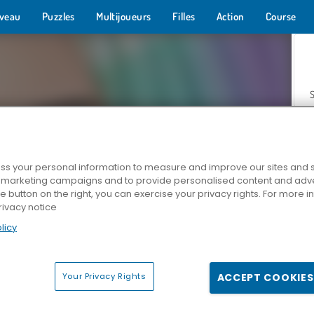
veau
Puzzles
Multijoueurs
Filles
Action
Course
s your personal information to measure and improve our sites and s
r marketing campaigns and to provide personalised content and adver
Z
he button on the right, you can exercise your privacy rights. For more 
rivacy notice
licy
Your Privacy Rights
ACCEPT COOKIES