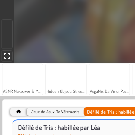
ASMR Makeover & Makeup Studio
Hidden Object: Street of Secrets
VegaMix Da Vinci Puzzles
Défilé de Tris : habillé
Jeux de Jeux De Vêtements
Relooking de Léa pour la soirée
Dove : costume pour Halloween
Défilé de Tris : habillée par Léa