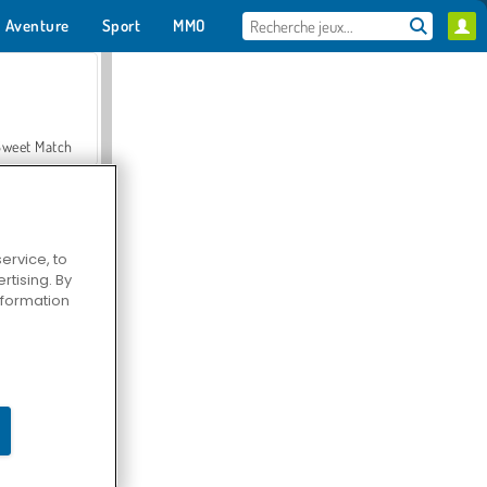
Aventure
Sport
MMO
Pour toi
Sweet Match
ervice, to
tising. By
en Solitaire
information
Farmerama