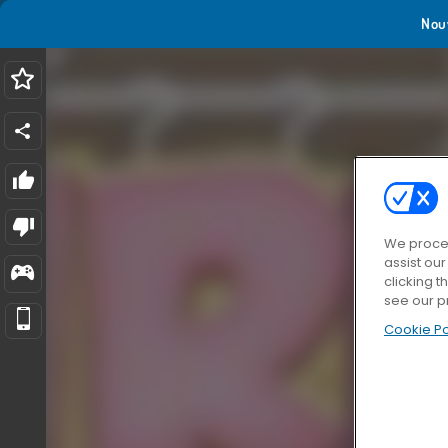
Nou
We proces
assist ou
clicking t
see our p
Cookie Po