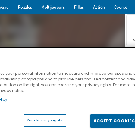
veau
Puzzles
Multijoueurs
Filles
Action
Course
s your personal information to measure and improve our sites and s
r marketing campaigns and to provide personalised content and adver
Z
he button on the right, you can exercise your privacy rights. For more 
rivacy notice
licy
Your Privacy Rights
ACCEPT COOKIES