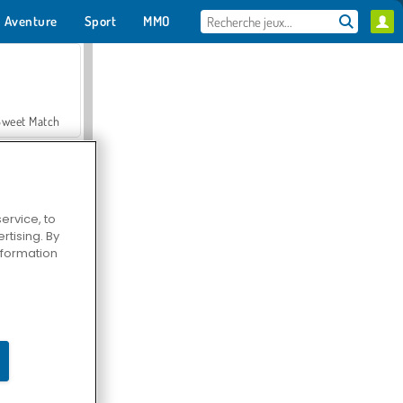
Aventure
Sport
MMO
Pour toi
Sweet Match
ervice, to
tising. By
en Solitaire
information
Farmerama