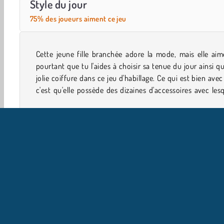
Style du jour
75% des joueurs aiment ce jeu
Cette jeune fille branchée adore la mode, mais elle aim
tu pourrais créer des containes de styles uniques ! La
pourtant que tu l'aides à choisir sa tenue du jour ainsi q
jolie coiffure dans ce jeu d'habillage. Ce qui est bien avec 
c'est qu'elle possède des dizaines d'accessoires avec les
Jeux De Vêtements
Filles
Mobile
I