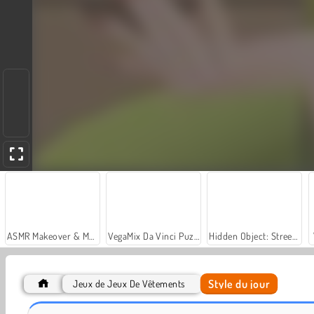
ASMR Makeover & Makeup Studio
VegaMix Da Vinci Puzzles
Hidden Object: Street of Secrets
Style du jour
Jeux de Jeux De Vêtements
Let's Fish!
Instagirls: Valentines Dress-Up