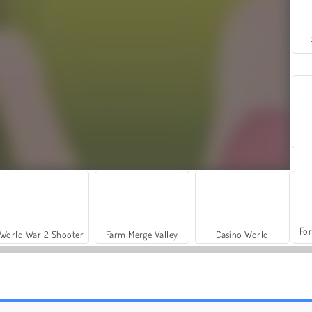
For
World War 2 Shooter
Farm Merge Valley
Casino World
Tenue et maquillage de geisha
Habillage pour les Filles d'Instagram