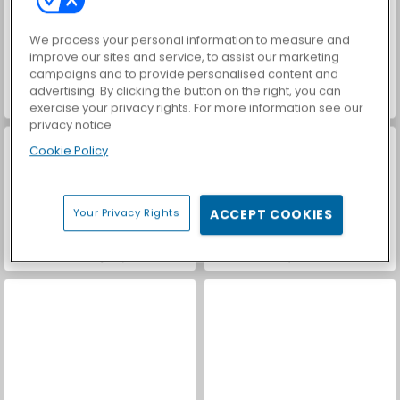
We process your personal information to measure and
improve our sites and service, to assist our marketing
campaigns and to provide personalised content and
advertising. By clicking the button on the right, you can
Let's Fish!
Casino World
exercise your privacy rights. For more information see our
privacy notice
Cookie Policy
Your Privacy Rights
ACCEPT COOKIES
Car Parking City Duel
Hidden Object Adventure