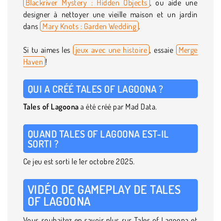
Blackriver Mystery : Hidden Objects
, ou aide une
designer à nettoyer une vieille maison et un jardin
dans
Mary Knots : Garden Wedding
.
Si tu aimes les
jeux avec une histoire
, essaie
Merge
Haven
!
QUI A CRÉÉ TALES OF LAGOONA ?
Tales of Lagoona
a été créé par Mad Data.
QUAND TALES OF LAGOONA EST-IL
SORTI ?
Ce jeu est sorti le 1er octobre 2025.
VIDÉO DE GAMEPLAY DE TALES
OF LAGOONA
Vous souhaitez en savoir plus sur Tales of Lagoona et