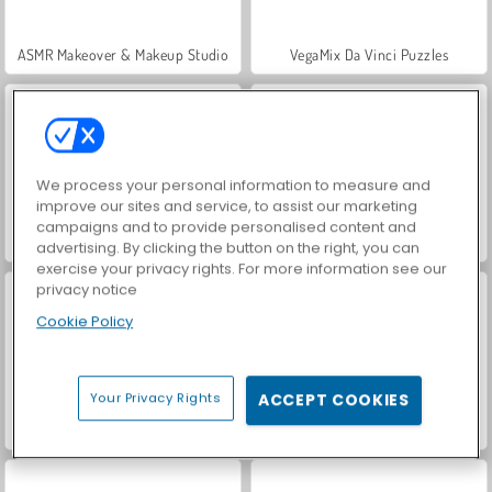
ASMR Makeover & Makeup Studio
VegaMix Da Vinci Puzzles
We process your personal information to measure and
improve our sites and service, to assist our marketing
campaigns and to provide personalised content and
Farm Merge Valley
Hidden Object: Street of Secrets
advertising. By clicking the button on the right, you can
exercise your privacy rights. For more information see our
privacy notice
Cookie Policy
Your Privacy Rights
ACCEPT COOKIES
World War 2 Shooter
Royal Story