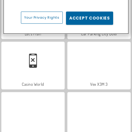
Your Privacy Rights
ACCEPT COOKIES
Let's Fish!
Car Parking City Duel
Casino World
Vex X3M 3