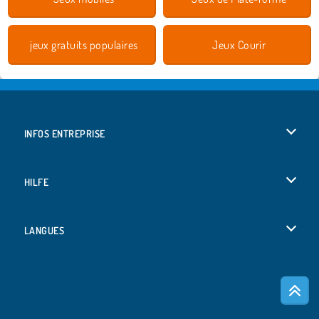
jeux gratuits populaires
Jeux Courir
INFOS ENTREPRISE
Conditions d’utilisation
HILFE
Politique De Protection De La Vie Privée
Hilfe
LANGUES
Cookies
English
Acceptation des cookies
Deutsch