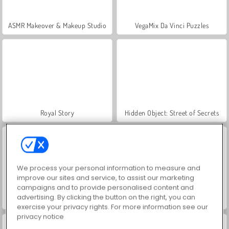
ASMR Makeover & Makeup Studio
VegaMix Da Vinci Puzzles
Royal Story
Hidden Object: Street of Secrets
We process your personal information to measure and
improve our sites and service, to assist our marketing
campaigns and to provide personalised content and
advertising. By clicking the button on the right, you can
Farm Merge Valley
World War 2 Shooter
exercise your privacy rights. For more information see our
privacy notice