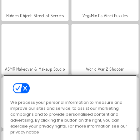
Hidden Object: Street of Secrets
VegaMix Da Vinci Puzzles
ASMR Makeover & Makeup Studio
World War 2 Shooter
We process your personal information to measure and
improve our sites and service, to assist our marketing
campaigns and to provide personalised content and
advertising. By clicking the button on the right, you can
Farm Merge Valley
Car Parking City Duel
exercise your privacy rights. For more information see our
privacy notice