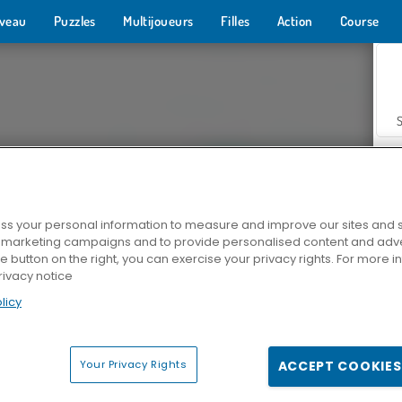
veau
Puzzles
Multijoueurs
Filles
Action
Course
s your personal information to measure and improve our sites and s
r marketing campaigns and to provide personalised content and adver
Z
he button on the right, you can exercise your privacy rights. For more 
rivacy notice
licy
Your Privacy Rights
ACCEPT COOKIES