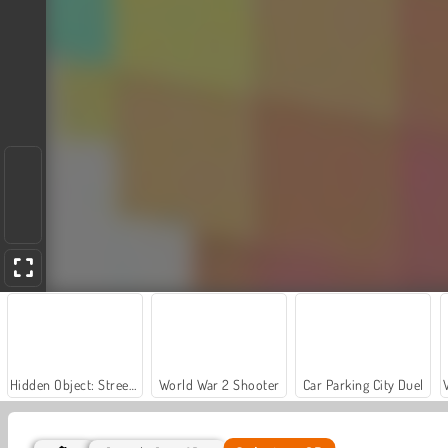
Hidden Object: Street of Secrets
World War 2 Shooter
Car Parking City Duel