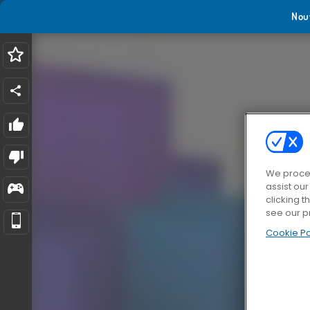
Nou
We proces
assist ou
clicking t
see our p
Cookie Po