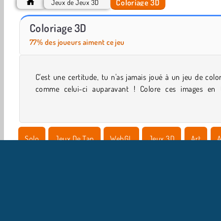
Coloriage 3D
Jeux de Jeux 3D
Let's Fish!
ASMR Makeover & Makeup Studio
Coloriage 3D
77% des joueurs aiment ce jeu
C'est une certitude, tu n'as jamais joué à un jeu de colo
dimensions : des chiens aux chats en passant par des vél
comme celui-ci auparavant ! Colore ces images en t
Solo
Jeux De Tap
WebGL
Jeux 3D
Art
A
Coloriage pour Enfants
Jeux de création
Jeux De Fam