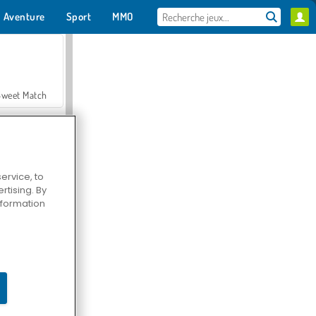
Aventure
Sport
MMO
Pour toi
Sweet Match
ervice, to
tising. By
en Solitaire
information
Farmerama