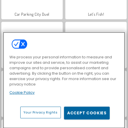
Car Parking City Duel
Let's Fish!
We process your personal information to measure and
improve our sites and service, to assist our marketing
Farm Merge Valley
World War 2 Shooter
campaigns and to provide personalised content and
advertising. By clicking the button on the right, you can
exercise your privacy rights. For more information see our
privacy notice
Cookie Policy
VegaMix Da Vinci Puzzles
Hidden Object: Street of Secrets
Your Privacy Rights
ACCEPT COOKIES