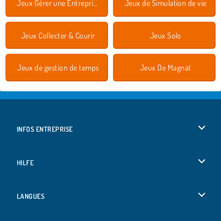
Jeux Gérer une Entreprise
Jeux de Simulation de vie
Jeux Collecter & Courir
Jeux Solo
Jeux de gestion de temps
Jeux De Magnat
INFOS ENTREPRISE
Conditions d’utilisation
HILFE
Politique De Protection De La Vie Privée
Hilfe
LANGUES
Cookies