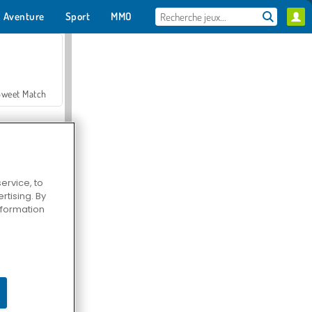
Aventure
Sport
MMO
Pour toi
Sweet Match
ervice, to
tising. By
en Solitaire
information
Farmerama