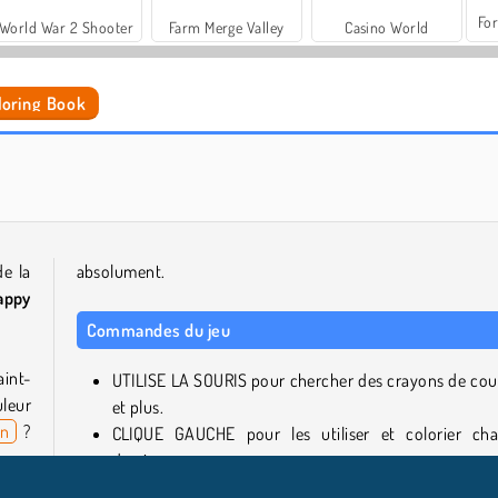
For
World War 2 Shooter
Farm Merge Valley
Casino World
loring Book
Retour à l'École : Coloriage de Chats
Love Balls 2
de la
absolument.
appy
Commandes du jeu
aint-
UTILISE LA SOURIS pour chercher des crayons de cou
uleur
et plus.
in
?
CLIQUE GAUCHE pour les utiliser et colorier ch
es en
dessin.
t ?