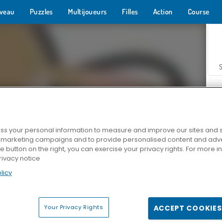
veau
Puzzles
Multijoueurs
Filles
Action
Course
s your personal information to measure and improve our sites and s
r marketing campaigns and to provide personalised content and adver
Z
he button on the right, you can exercise your privacy rights. For more 
rivacy notice
licy
Your Privacy Rights
ACCEPT COOKIES