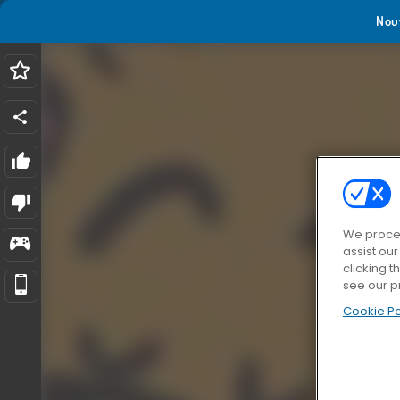
Nou
We proces
assist ou
clicking t
see our p
Cookie Po