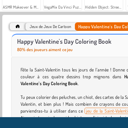
ASMR Makeover & Makeup Studio
VegaMix Da Vinci Puzzles
Hidden Object: Street of Secrets
Happy Valentine's Day Co
Jeux de Jeux De Cartoon
Let's Fish!
Kids Coloring Book
Happy Valentine's Day Coloring Book
80% des joueurs aiment ce jeu
Fête la Saint-Valentin tous les jours de l’année ! Donne 
couleur à ces quatre dessins trop mignons dans
H
Valentine’s Day Coloring Book
.
Tu peux colorier des peluches, un chiot, des cartes de la S
Valentin, et bien plus ! Mais combien de crayons de co
parviendras-tu à utiliser dans ce
jeu de la Saint-Valent
Aimerais-tu voir de quoi le chiot aura l’air si tu le colori
violet ? Et si tu colories les cartes de Saint-Valentin en ver