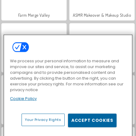
Farm Merge Valley
ASMR Makeover & Makeup Studio
We process your personal information to measure and
improve our sites and service, to assist our marketing
VegaMix Da Vinci Puzzles
Hidden Object: Street of Secrets
campaigns and to provide personalised content and
advertising. By clicking the button on the right, you can
exercise your privacy rights. For more information see our
privacy notice
Cookie Policy
World War 2 Shooter
Car Parking City Duel
Your Privacy Rights
ACCEPT COOKIES